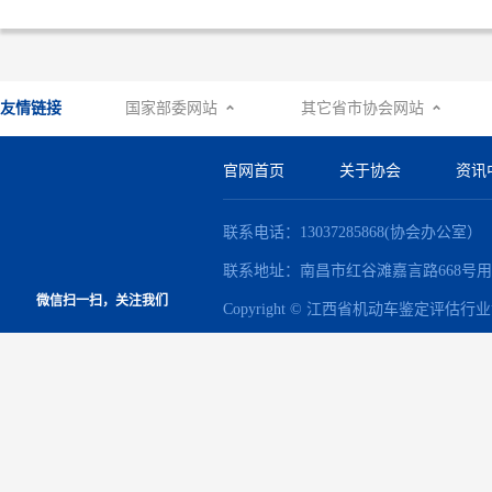
友情链接
国家部委网站
其它省市协会网站


官网首页
关于协会
资讯
联系电话：13037285868(协会办公室）
联系地址：南昌市红谷滩嘉言路668号用
微信扫一扫，关注我们
Copyright © 江西省机动车鉴定评估行业协会 Al